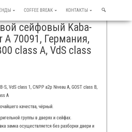
П
ЕНДЫ
СOFFEE BREAK
КОНТАКТЫ
О
И
вой сейфовый Kaba-
С
К
r A 70091, Германия,
00 class A, VdS class
-S, VdS class 1, CNPP a2p Niveau A, GOST class B,
ass A
очайшего качества, чёрный.
ригельной группы в дверях и сейфах.
ка замка осуществляется без разборки двери и