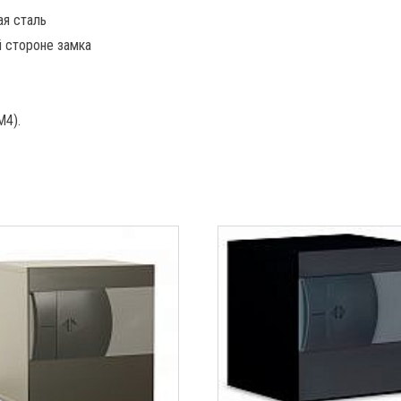
ая сталь
й стороне замка
М4).